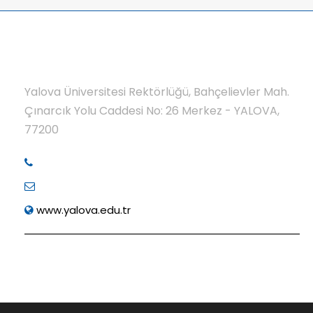
Yalova Üniversitesi Rektörlüğü, Bahçelievler Mah.
Çınarcık Yolu Caddesi No: 26 Merkez - YALOVA,
77200
www.yalova.edu.tr